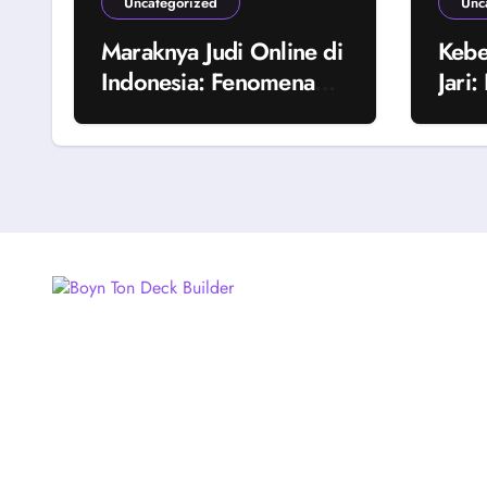
Uncategorized
Unc
Maraknya Judi Online di
Kebe
Indonesia: Fenomena
Jari
yang Kontroversial
Judi