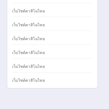
เว็บไซต์คาสิโนไทย
เว็บไซต์คาสิโนไทย
เว็บไซต์คาสิโนไทย
เว็บไซต์คาสิโนไทย
เว็บไซต์คาสิโนไทย
เว็บไซต์คาสิโนไทย