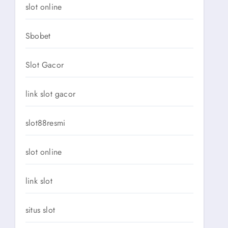
slot online
Sbobet
Slot Gacor
link slot gacor
slot88resmi
slot online
link slot
situs slot