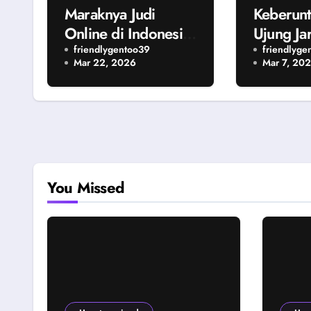
Maraknya Judi
Keberunt
Online di Indonesia:
Ujung Jar
Fenomena yang
Eksplora
friendlygentoo39
friendlyge
Mar 22, 2026
Mar 7, 20
Kontroversial
Judi Onli
Indonesi
You Missed