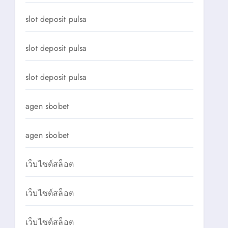
slot deposit pulsa
slot deposit pulsa
slot deposit pulsa
agen sbobet
agen sbobet
เว็บไซต์สล็อต
เว็บไซต์สล็อต
เว็บไซต์สล็อต