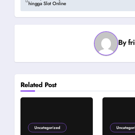
hingga Slot Online
navigation
By
f
Related Post
Uncategorized
Uncategor